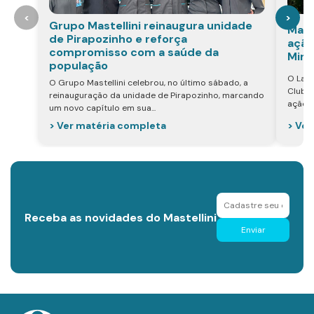
<
>
Grupo Mastellini reinaugura unidade
Mast
de Pirapozinho e reforça
ação
compromisso com a saúde da
Mira
população
O Labo
O Grupo Mastellini celebrou, no último sábado, a
Club d
reinauguração da unidade de Pirapozinho, marcando
ação v
um novo capítulo em sua...
> Ver
> Ver matéria completa
Receba as novidades do Mastellini
Enviar