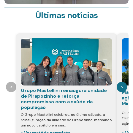
Últimas notícias
<
>
Grupo Mastellini reinaugura unidade
Mast
de Pirapozinho e reforça
ação
compromisso com a saúde da
Mira
população
O Labo
O Grupo Mastellini celebrou, no último sábado, a
Club d
reinauguração da unidade de Pirapozinho, marcando
ação v
um novo capítulo em sua...
> Ver
> Ver matéria completa