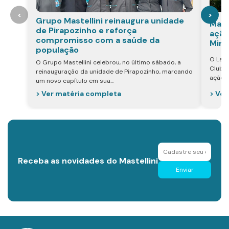
<
>
Grupo Mastellini reinaugura unidade
Mast
de Pirapozinho e reforça
ação
compromisso com a saúde da
Mira
população
O Labo
O Grupo Mastellini celebrou, no último sábado, a
Club d
reinauguração da unidade de Pirapozinho, marcando
ação v
um novo capítulo em sua...
> Ver
> Ver matéria completa
Receba as novidades do Mastellini
Enviar