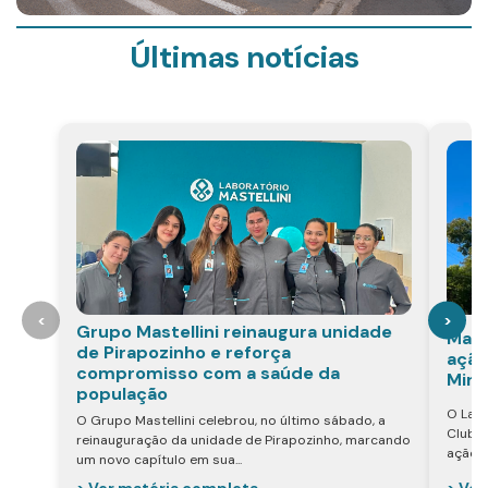
Últimas notícias
<
>
Grupo Mastellini reinaugura unidade
Mast
de Pirapozinho e reforça
ação
compromisso com a saúde da
Mira
população
O Labo
O Grupo Mastellini celebrou, no último sábado, a
Club d
reinauguração da unidade de Pirapozinho, marcando
ação v
um novo capítulo em sua...
> Ver
> Ver matéria completa