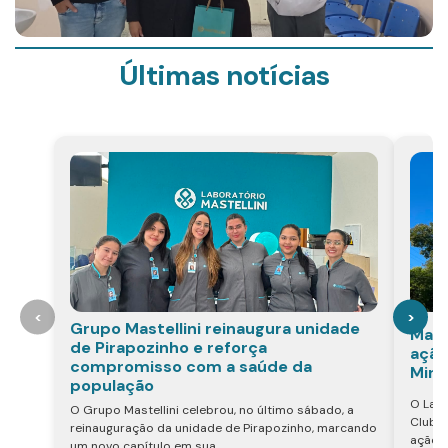
Últimas notícias
<
>
Grupo Mastellini reinaugura unidade
Mast
de Pirapozinho e reforça
ação
compromisso com a saúde da
Mira
população
O Labo
O Grupo Mastellini celebrou, no último sábado, a
Club d
reinauguração da unidade de Pirapozinho, marcando
ação v
um novo capítulo em sua...